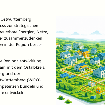
 „Ostwürttemberg
ss zur strategischen
rneuerbare Energien, Netze,
rker zusammenzudenken
en in der Region besser
e Regionalentwicklung
sam mit dem Ostalbkreis,
rg und der
stwürttemberg (WiRO)
mpetenzen bündeln und
e entwickeln.